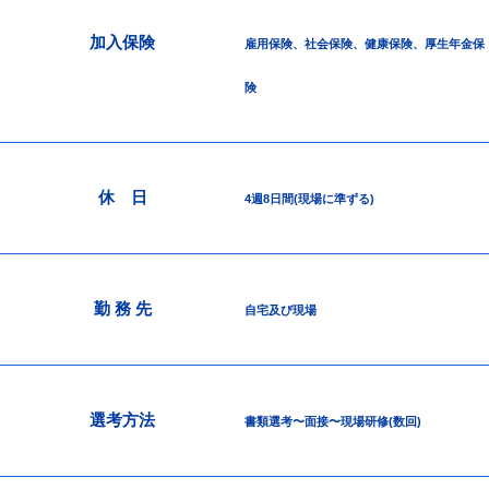
加入保険
雇用保険、社会保険、健康保険、厚生年金保
険
休 日
4週8日間(現場に準ずる)
勤 務 先
自宅及び現場
選考方法
書類選考〜面接〜現場研修(数回)