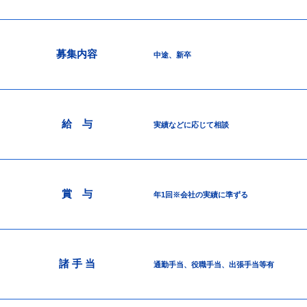
Members Only
メンバーエリア
募集内容
中途、新卒
給 与
実績などに応じて相談
賞 与
年1回※会社の実績に準ずる
諸 手 当
通勤手当、役職手当、出張手当等有