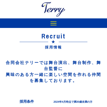
Home
Recruit
ホーム
★
About
採用情報
会社概要
Service
合同会社テリーでは舞台演出、舞台制作、舞
事業内容
台監督に
興味のある方一緒に楽しい空間を作れる仲間
Recruit
を募集しております。
採用情報
Contact
コンタクト
採用条件
2024年4月時点で満30歳未満の方